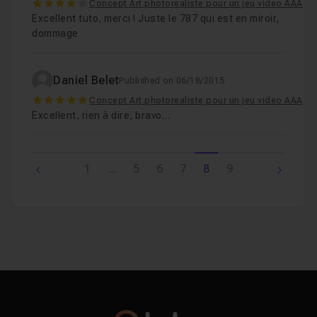
4
Concept Art photorealiste pour un jeu video AAA
Excellent tuto, merci ! Juste le 787 qui est en miroir,
dommage
Daniel Belet
Published on 06/18/2015
5
Concept Art photorealiste pour un jeu video AAA
Excellent, rien à dire, bravo…
1
...
5
6
7
8
9