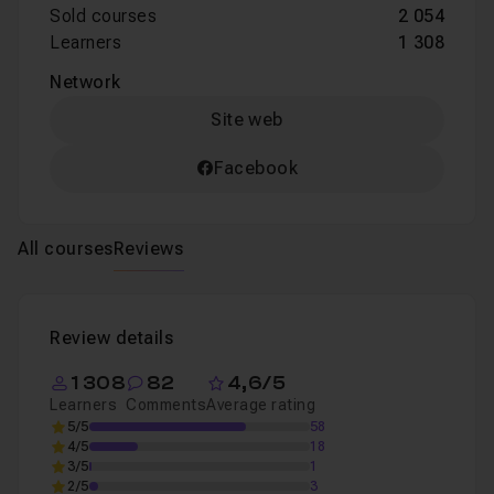
Sold courses
2 054
Learners
1 308
Network
Site web
Facebook
All courses
Reviews
Review details
1 308
82
4,6/5
Learners
Comments
Average rating
5/5
58
4/5
18
3/5
1
2/5
3