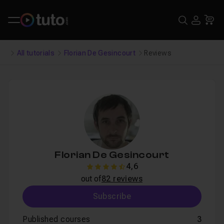
Search
USE
Ca
All tutorials
Florian De Gesincourt
Reviews
Florian De Gesincourt
4,6
4.6
out of
82 reviews
Subscribe
Published courses
3