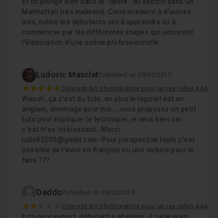
et on plonge bien dans le "délire" du sketch dans un
Manhattan très malmené. Contrairement à d'autres
avis, même les débutants ont à apprendre ici à
commencer par les différentes étapes qui jalonnent
l'élaboration d'une scène professionnelle.
Ludovic Masclet
Published on 09/03/2015
5
Concept Art photorealiste pour un jeu video AAA
Waouh, ça c'est du tuto, en plus le logiciel est en
anglais, dommage pour moi.... vous proposez un petit
tuto pour expliquer le technique, je veux bien car
c'est tr'es intéressant.. Merci
ludo83200@gmail.com -Pour perspective tools c'est
possible de l'avoir en français ou une astuce pour le
faire ???
Daddo
Published on 09/02/2015
2
Concept Art photorealiste pour un jeu video AAA
tuto pour expert, débutant s abstenir ,il parle mais