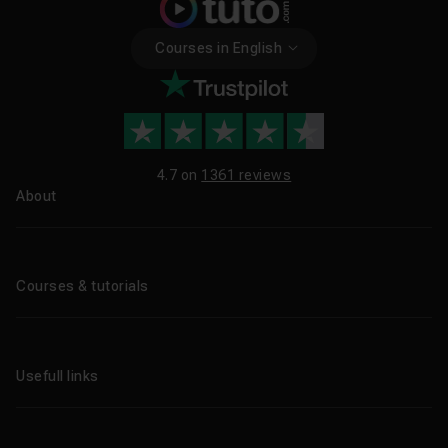
Courses in English
4.7 on
1361 reviews
About
About us
Blog
Courses & tutorials
All tutorials
CPF Training Courses
Usefull links
Professional training
AI Training
Enterprise
Free tutorials
Tuto.com subscription