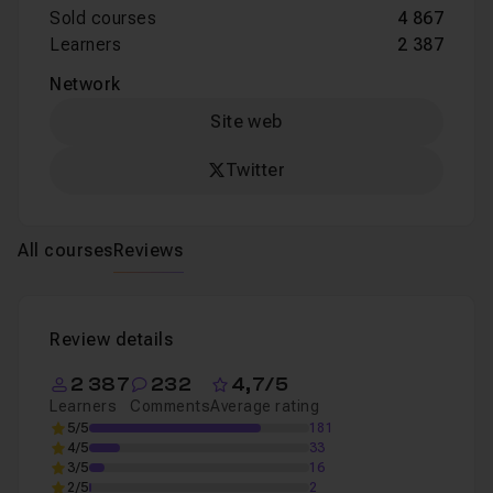
Sold courses
4 867
Learners
2 387
Network
Site web
Twitter
All courses
Reviews
Review details
2 387
232
4,7/5
Learners
Comments
Average rating
5/5
181
4/5
33
3/5
16
2/5
2