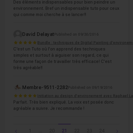
Des éléments indispensables pour bien peindre un
environnement. Bref un indispensable tuto pour ceux
qui comme moi cherche à se lancer!!
David Delayat
Published on 09/30/2016
5
Bundle : techniques de Digital Painting d'environ
C'est un Tuto où l'on apprend des techniques
simples et surtout à aiguiser son regard, ce qui
forme une façon de travailler très efficace! C'est
très agréable!!
Membre-9511-2282
Published on 09/19/2016
5
Initiation au design d'environement avec Raphael L
Parfait. Très bien expliqué. La voix est posée donc
agréable a suivre. Je recommande !
1
...
20
21
22
23
24