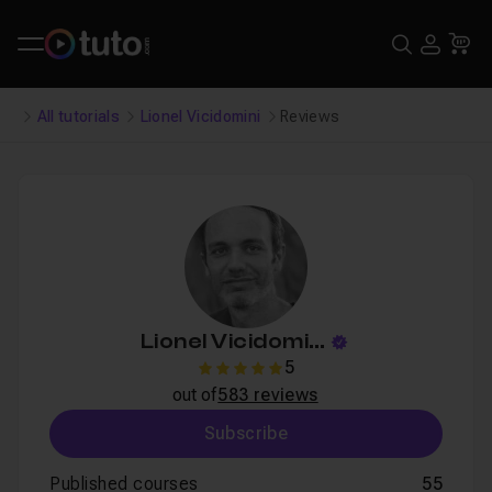
Search
USE
Ca
All tutorials
Lionel Vicidomini
Reviews
Lionel Vicidomini
5
5
out of
583 reviews
Subscribe
Published courses
55