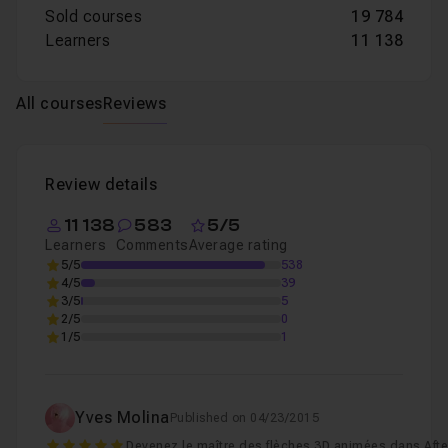
Sold courses
19 784
Learners
11 138
All courses
Reviews
Review details
11 138
583
5/5
Learners
Comments
Average rating
5/5
538
4/5
39
3/5
5
2/5
0
1/5
1
Yves Molina
Published on 04/23/2015
5
Devenez le maître des flèches 3D animées dans After