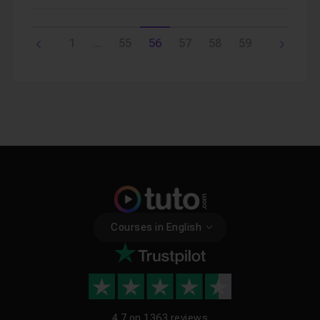
1
...
55
56
57
58
59
Courses in English
4.7 on
1363 reviews